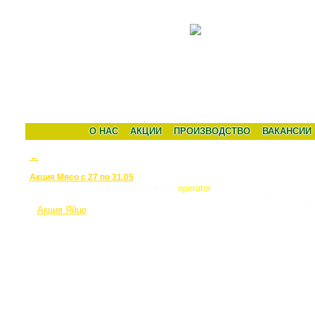
О НАС
АКЦИИ
ПРОИЗВОДСТВО
ВАКАНСИИ
←
Акция Мясо с 27 по 31.05
Опубликовано
29.05.2026
|
Автор:
operator
Полный ра
«
Акция Яйцо