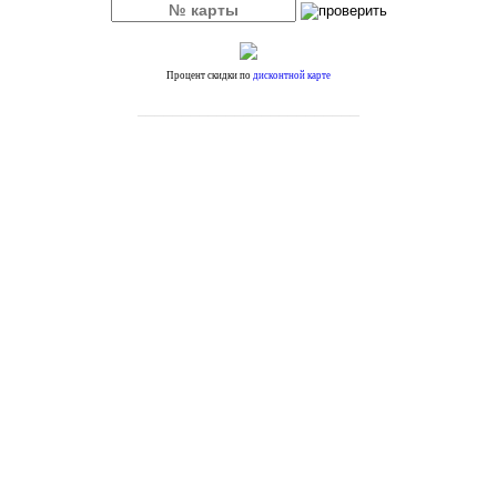
Процент скидки по
дисконтной карте
_________________________