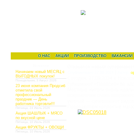
О НАС
АКЦИИ
ПРОИЗВОДСТВО
ВАКАНСИИ
Новости
Открылся новый супермарке
Начинаем новый МЕСЯЦ с
|
Опубликовано
27.09.2024
Автор:
o
ВЫГОДНЫХ покупок!
Сегодня, 27.09.2024 в Новос
Понедельник, 3 Август 2026
супермакет «Продсиб» по адре
23 июня компания Продсиб
Местные жители очень ждали
отметила свой
профессиональный
покупателям очень понравил
праздник — День
уютный — супермаркет рядом
работника торговли!!!
Поздравляем коллектив магаз
Пятница, 24 Июль 2026
Акция ШАШЛЫК + МЯСО
по вкусной цене
Пятница, 10 Июль 2026
Акция ФРУКТЫ + ОВОЩИ
Пятница, 10 Июль 2026