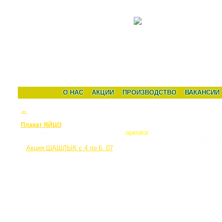
О НАС
АКЦИИ
ПРОИЗВОДСТВО
ВАКАНСИИ
←
Плакат ЯЙЦО
Опубликовано
04.07.2025
|
Автор:
operator
Полный ра
«
Акция ШАШЛЫК с 4 по 6. 07